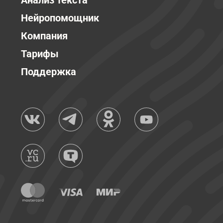
Анализ текста
Нейропомощник
Компания
Тарифы
Поддержка