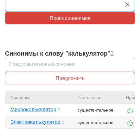
Поиск синонимов
Синонимы к слову "калькулятор"
2
Предложить
Синоним
Часть речи
Нрави
Микрокалькулятор
существительное
2
0
Электрокалькулятор
существительное
3
0