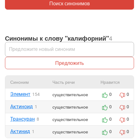
Поиск синонимов
Синонимы к слову "калифорний"
4
Предложить
Синоним
Часть речи
Нравится
Элемент
существительное
154
0
0
Актиноид
существительное
1
0
0
Трансуран
существительное
8
0
0
Актинид
существительное
1
0
0