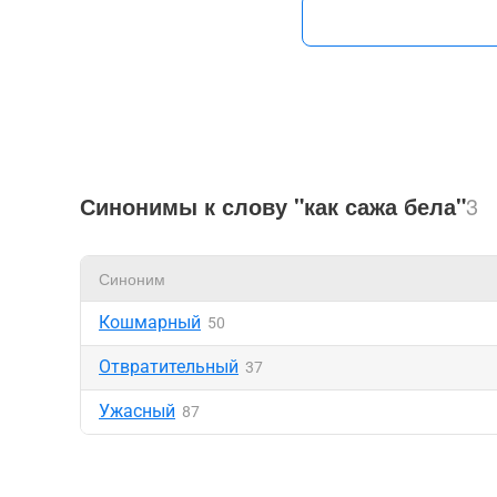
Синонимы к слову "как сажа бела"
3
Синоним
Кошмарный
50
Отвратительный
37
Ужасный
87