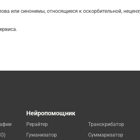
ова или синонимы, относящиеся к оскорбительной, нецензу
ервиса.
а
Нейропомощник
рафии
Рерайтер
Транскрибатор
EO)
Гуманизатор
Суммаризатор