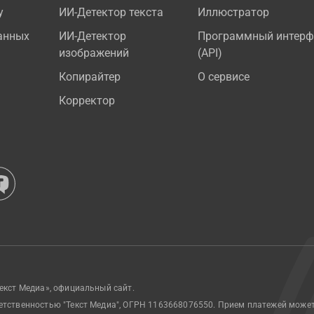
у
ИИ-Детектор текста
Иллюстратор
анных
ИИ-Детектор
Программный интерф
изображений
(API)
Копирайтер
О сервисе
Корректор
екст Медиа», официальный сайт.
етственностью "Текст Медиа", ОГРН 1163668076550. Прием платежей може