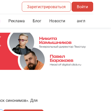
Зарегистрироваться
Войти
Реклама
Блог
англ
Новости
иск синонимов». Для