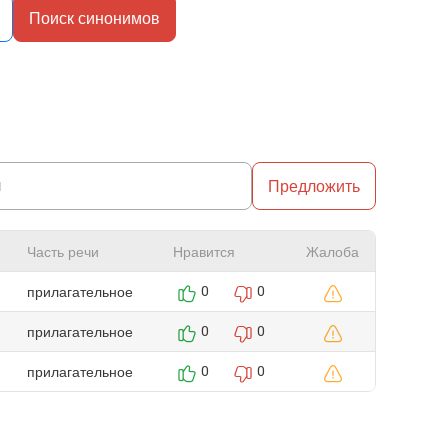
Поиск синонимов
Предложить
Часть речи
Нравится
Жалоба
прилагательное
0
0
прилагательное
0
0
прилагательное
0
0