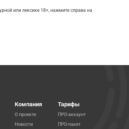
рной или лексике 18+, нажмите справа на
Компания
Тарифы
О проекте
ПРО-аккаунт
Новости
ПРО-пакет