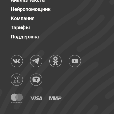
Анализ текста
Нейропомощник
Компания
Тарифы
Поддержка