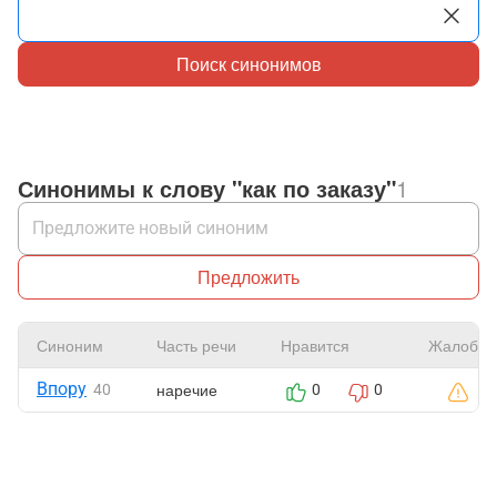
Поиск синонимов
Синонимы к слову "как по заказу"
1
Предложить
Синоним
Часть речи
Нравится
Жалоба
Впору
наречие
40
0
0