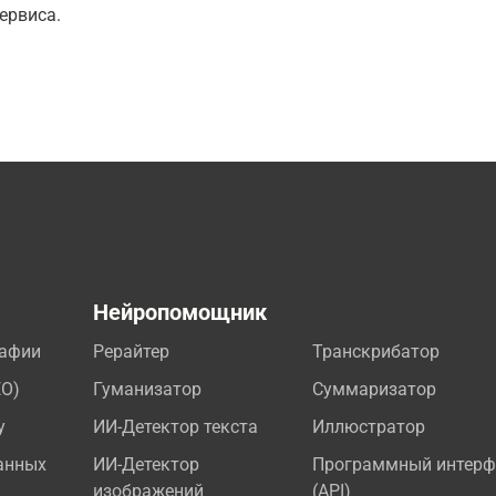
ервиса.
а
Нейропомощник
рафии
Рерайтер
Транскрибатор
EO)
Гуманизатор
Суммаризатор
у
ИИ-Детектор текста
Иллюстратор
анных
ИИ-Детектор
Программный интерф
изображений
(API)