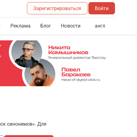
Зарегистрироваться
Войти
Реклама
Блог
англ
Новости
иск синонимов». Для