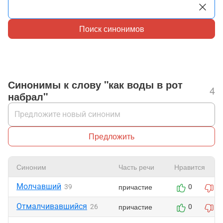
Поиск синонимов
Синонимы к слову "как воды в рот
4
набрал"
Предложить
Синоним
Часть речи
Нравится
Молчавший
причастие
39
0
0
Отмалчивавшийся
причастие
26
0
0