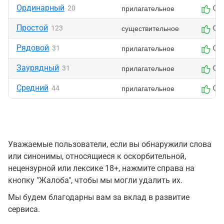
Ординарный
прилагательное
20
0
Простой
существительное
123
0
Рядовой
прилагательное
31
0
Заурядный
прилагательное
31
0
Средний
прилагательное
44
0
Уважаемые пользователи, если вы обнаружили слова
или синонимы, относящиеся к оскорбительной,
нецензурной или лексике 18+, нажмите справа на
кнопку "Жалоба", чтобы мы могли удалить их.
Мы будем благодарны вам за вклад в развитие
сервиса.