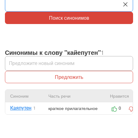
Поиск синонимов
Синонимы к слову "кайепутен"
1
Предложить
Синоним
Часть речи
Нравится
Каяпутен
краткое прилагательное
1
0