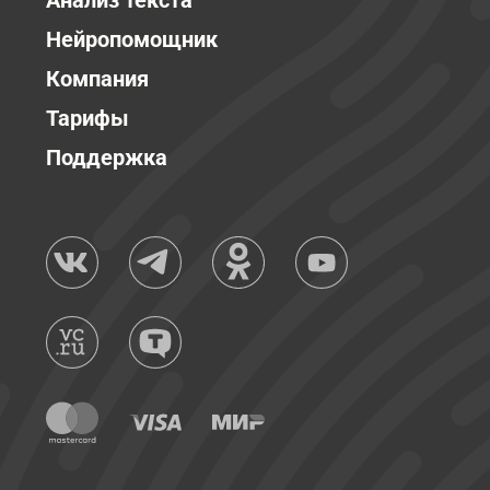
Анализ текста
Нейропомощник
Компания
Тарифы
Поддержка