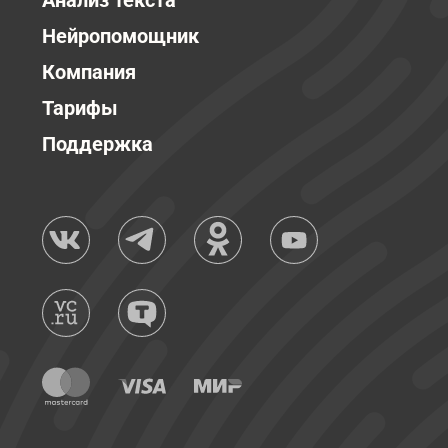
Анализ текста
Нейропомощник
Компания
Тарифы
Поддержка