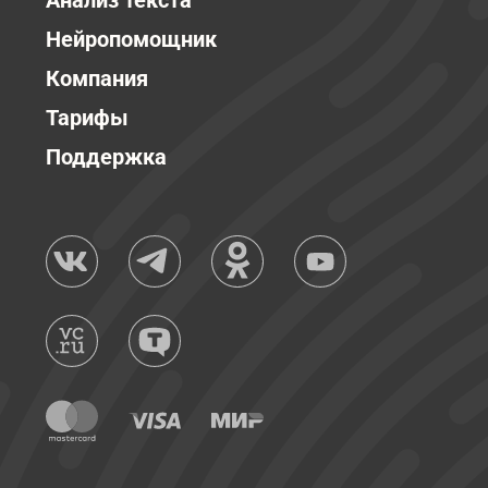
Анализ текста
Нейропомощник
Компания
Тарифы
Поддержка