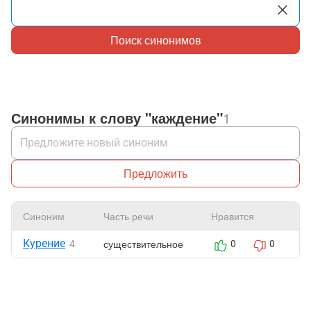
Поиск синонимов
Синонимы к слову "каждение"
1
Предложить
Синоним
Часть речи
Нравится
Ж
Курение
существительное
4
0
0