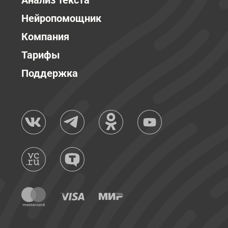
Анализ текста
Нейропомощник
Компания
Тарифы
Поддержка