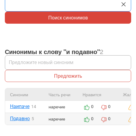
Поиск синонимов
Синонимы к слову "и подавно"
2
Предложить
Синоним
Часть речи
Нравится
Жало
Наипаче
наречие
14
0
0
Подавно
наречие
5
0
0