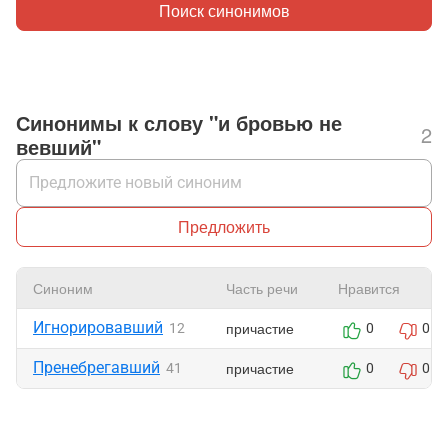
Поиск синонимов
Синонимы к слову "и бровью не
2
вевший"
Предложить
Синоним
Часть речи
Нравится
Игнорировавший
причастие
12
0
0
Пренебрегавший
причастие
41
0
0