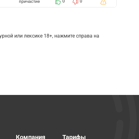
причастие
0
0
рной или лексике 18+, нажмите справа на
Компания
Тарифы