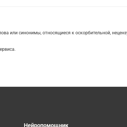
ова или синонимы, относящиеся к оскорбительной, нецензу
ервиса.
а
Нейропомощник