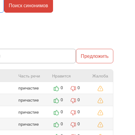
Поиск синонимов
Предложить
Часть речи
Нравится
Жалоба
причастие
0
0
причастие
0
0
причастие
0
0
причастие
0
0