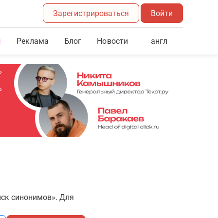
Зарегистрироваться
Войти
Реклама
Блог
англ
Новости
иск синонимов». Для