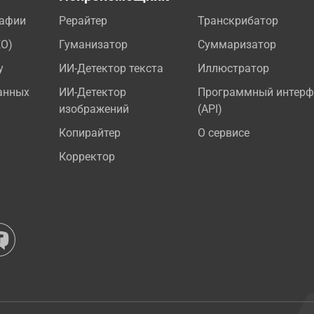
рафии
Рерайтер
Транскрибатор
EO)
Гуманизатор
Суммаризатор
у
ИИ-Детектор текста
Иллюстратор
анных
ИИ-Детектор
Программный интерф
изображений
(API)
Копирайтер
О сервисе
Корректор