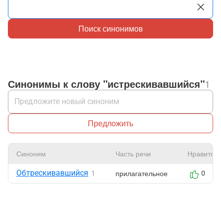
Поиск синонимов
Синонимы к слову "истрескивавшийся"
1
Предложить
Синоним
Часть речи
Нравится
Обтрескивавшийся
прилагательное
1
0