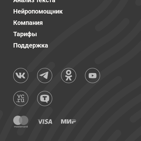
Анализ текста
Нейропомощник
Компания
Тарифы
Поддержка