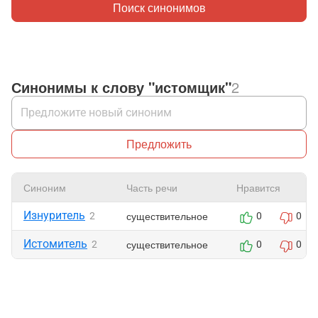
Поиск синонимов
Синонимы к слову "истомщик"
2
Предложить
Синоним
Часть речи
Нравится
Изнуритель
существительное
2
0
0
Истомитель
существительное
2
0
0