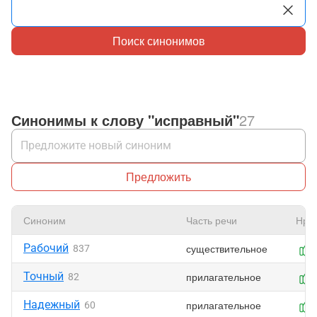
Поиск синонимов
Синонимы к слову "исправный"
27
Предложить
Синоним
Часть речи
Нра
Рабочий
существительное
837
Точный
прилагательное
82
Надежный
прилагательное
60