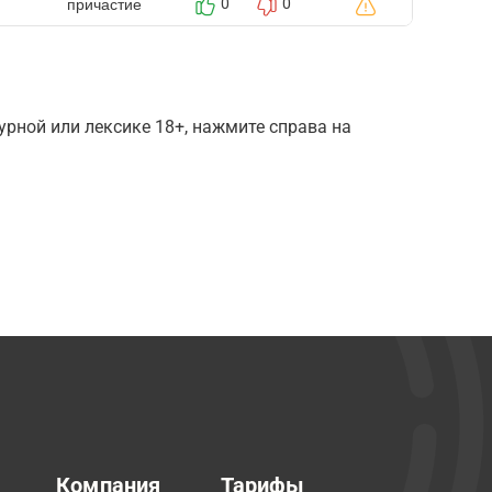
причастие
0
0
рной или лексике 18+, нажмите справа на
Компания
Тарифы