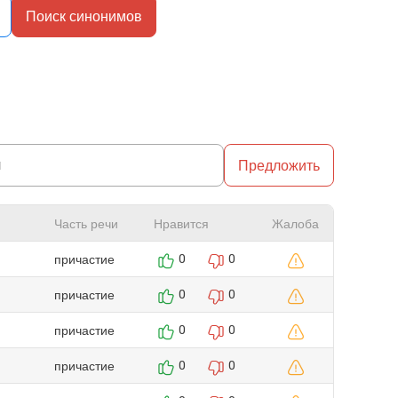
Поиск синонимов
Предложить
Часть речи
Нравится
Жалоба
причастие
0
0
причастие
0
0
причастие
0
0
причастие
0
0