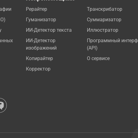
рафии
Рерайтер
Транскрибатор
EO)
Гуманизатор
Суммаризатор
у
ИИ-Детектор текста
Иллюстратор
анных
ИИ-Детектор
Программный интерф
изображений
(API)
Копирайтер
О сервисе
Корректор