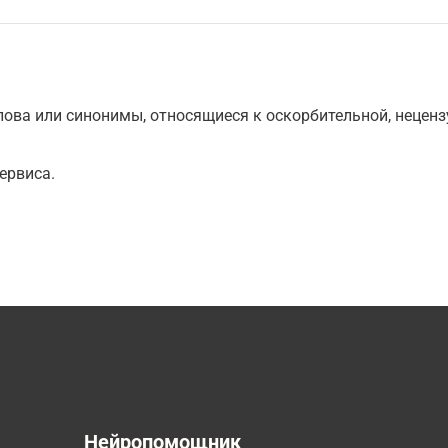
ова или синонимы, относящиеся к оскорбительной, нецензу
ервиса.
а
Нейропомощник