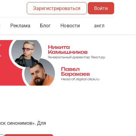
Зарегистрироваться
Войти
Реклама
Блог
англ
Новости
иск синонимов». Для