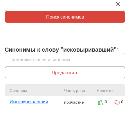
Поиск синонимов
Синонимы к слову "исковыривавший"
1
Предложить
Синоним
Часть речи
Нравится
Исколупывавший
причастие
1
0
0