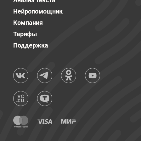
Анализ текста
Нейропомощник
Компания
Тарифы
Поддержка