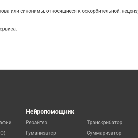
ова или синонимы, относящиеся к оскорбительной, нецензу
ервиса.
а
Нейропомощник
рафии
Рерайтер
Транскрибатор
EO)
Гуманизатор
Суммаризатор