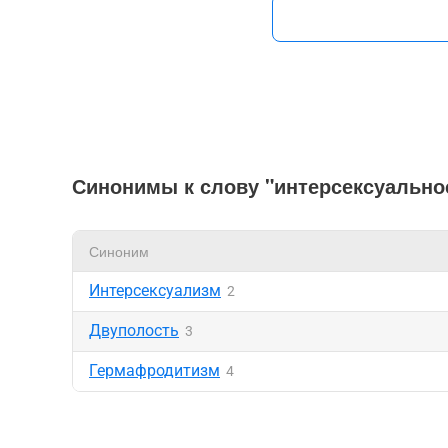
Синонимы к слову "интерсексуально
Синоним
Интерсексуализм
2
Двуполость
3
Гермафродитизм
4