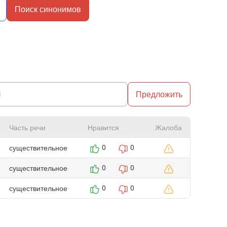
Поиск синонимов
Предложить
Часть речи
Нравится
Жалоба
существительное
0
0
существительное
0
0
существительное
0
0