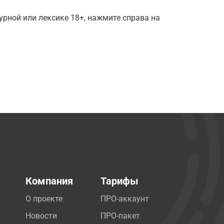
рной или лексике 18+, нажмите справа на
Компания
Тарифы
О проекте
ПРО-аккаунт
Новости
ПРО-пакет