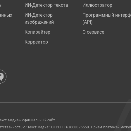
у
ИИ-Детектор текста
Иллюстратор
анных
ИИ-Детектор
Программный интерф
изображений
(API)
Копирайтер
О сервисе
Корректор
екст Медиа», официальный сайт.
етственностью "Текст Медиа", ОГРН 1163668076550. Прием платежей може