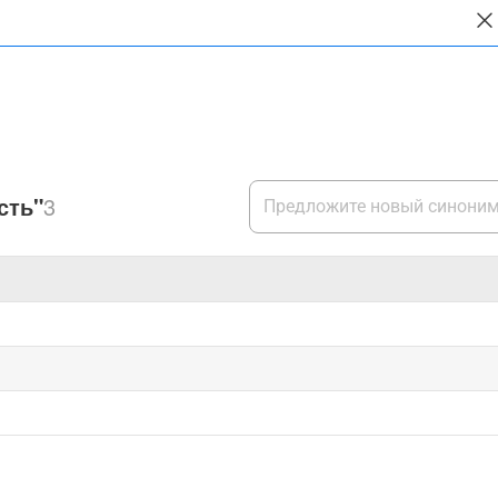
сть"
3