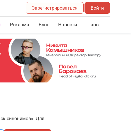
Зарегистрироваться
Войти
Реклама
Блог
англ
Новости
иск синонимов». Для