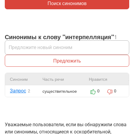
Поиск синонимов
Синонимы к слову "интерпелляция"
1
Предложить
Синоним
Часть речи
Нравится
Жа
Запрос
существительное
2
0
0
Уважаемые пользователи, если вы обнаружили слова
или синонимы, относящиеся к оскорбительной,