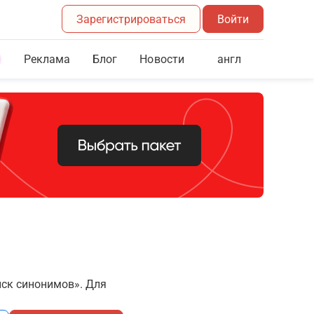
Зарегистрироваться
Войти
Реклама
Блог
англ
Новости
иск синонимов». Для