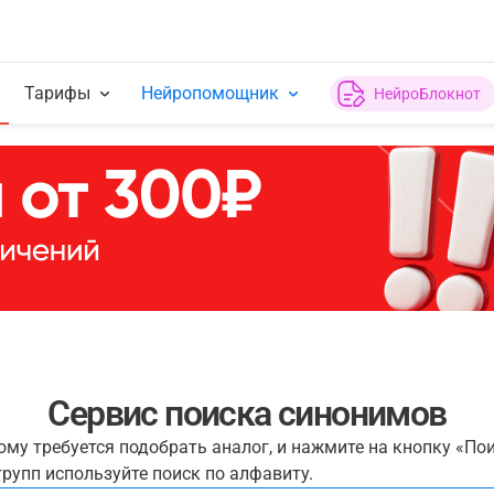
Тарифы
Нейропомощник
НейроБлокнот
Сервис поиска синонимов
рому требуется подобрать аналог, и нажмите на кнопку «По
рупп используйте поиск по алфавиту.