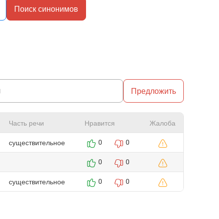
Поиск синонимов
Предложить
Часть речи
Нравится
Жалоба
существительное
0
0
0
0
существительное
0
0