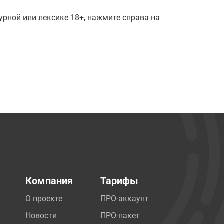
рной или лексике 18+, нажмите справа на
Компания
Тарифы
О проекте
ПРО-аккаунт
Новости
ПРО-пакет