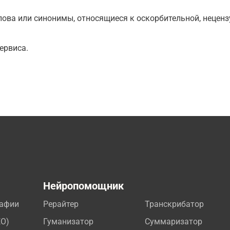
ова или синонимы, относящиеся к оскорбительной, нецензу
ервиса.
а
Нейропомощник
рафии
Рерайтер
Транскрибатор
EO)
Гуманизатор
Суммаризатор