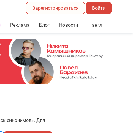
Зарегистрироваться
Войти
Реклама
Блог
англ
Новости
иск синонимов». Для