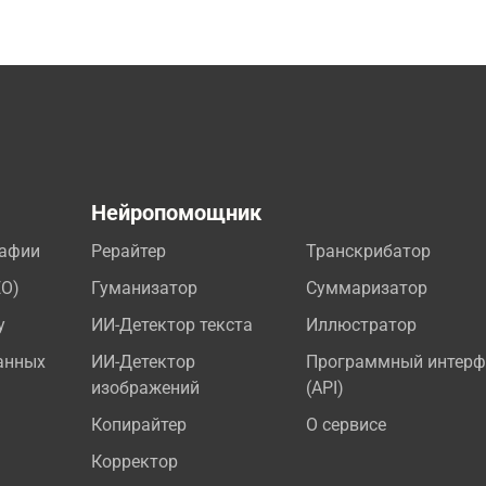
а
Нейропомощник
рафии
Рерайтер
Транскрибатор
EO)
Гуманизатор
Суммаризатор
у
ИИ-Детектор текста
Иллюстратор
анных
ИИ-Детектор
Программный интерф
изображений
(API)
Копирайтер
О сервисе
Корректор