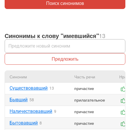
Поиск синонимов
Синонимы к слову "имевшийся"
13
Предложить
Синоним
Часть речи
Нрав
Существовавший
причастие
13
0
Бывший
прилагательное
58
0
Наличествовавший
причастие
9
0
Бытовавший
причастие
8
0