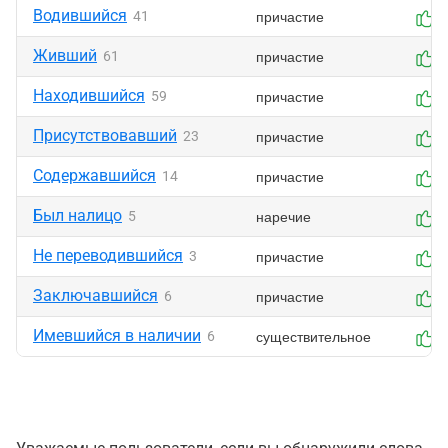
Водившийся
причастие
41
0
Живший
причастие
61
0
Находившийся
причастие
59
0
Присутствовавший
причастие
23
0
Содержавшийся
причастие
14
0
Был налицо
наречие
5
0
Не переводившийся
причастие
3
0
Заключавшийся
причастие
6
0
Имевшийся в наличии
существительное
6
0