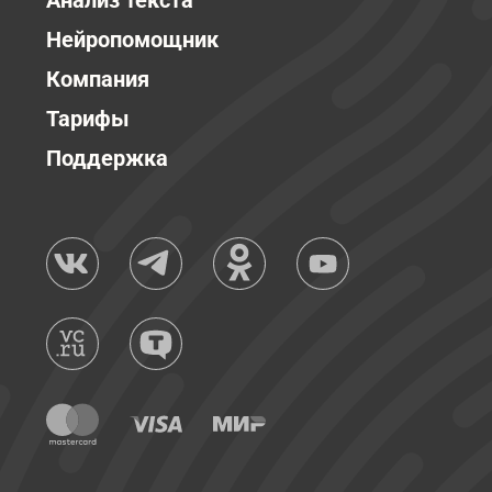
Анализ текста
Нейропомощник
Компания
Тарифы
Поддержка