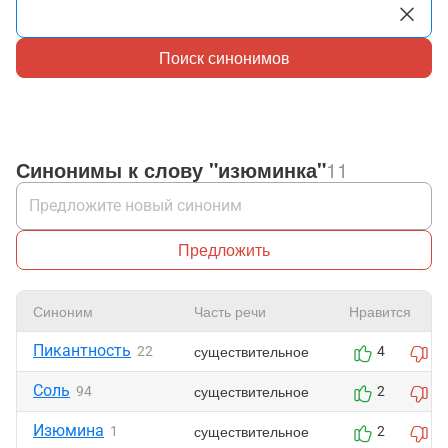
Поиск синонимов
Синонимы к слову "изюминка"
11
Предложить
Синоним
Часть речи
Нравится
Пикантность
существительное
22
4
2
Соль
существительное
94
2
2
Изюмина
существительное
1
2
2