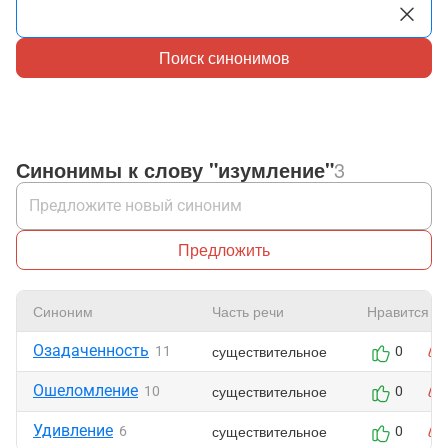
Поиск синонимов
Синонимы к слову "изумление"
3
Предложить
Синоним
Часть речи
Нравится
Озадаченность
существительное
11
0
Ошеломление
существительное
10
0
Удивление
существительное
6
0