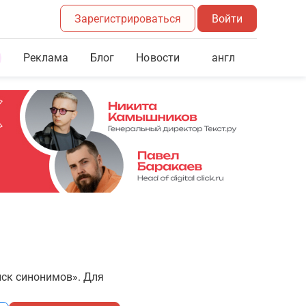
Зарегистрироваться
Войти
Реклама
Блог
англ
Новости
иск синонимов». Для