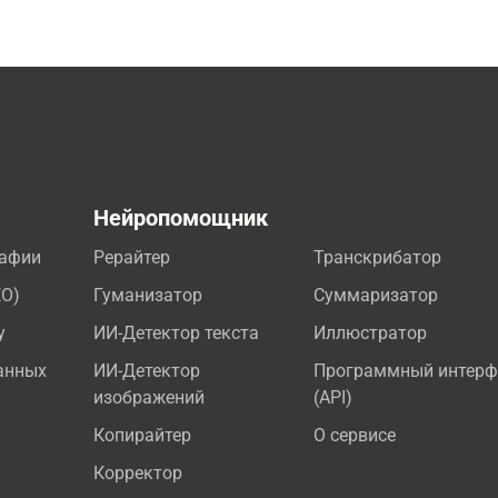
а
Нейропомощник
рафии
Рерайтер
Транскрибатор
EO)
Гуманизатор
Суммаризатор
у
ИИ-Детектор текста
Иллюстратор
анных
ИИ-Детектор
Программный интерф
изображений
(API)
Копирайтер
О сервисе
Корректор