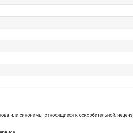
ова или синонимы, относящиеся к оскорбительной, нецензу
ервиса.