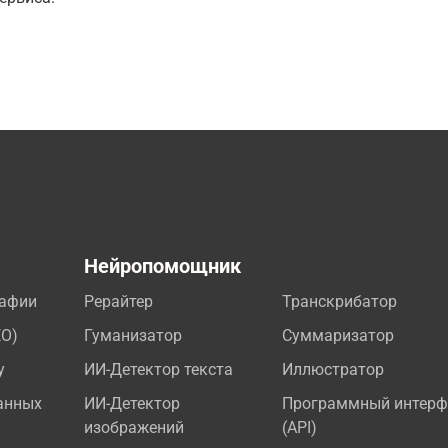
а
Нейропомощник
рафии
Рерайтер
Транскрибатор
EO)
Гуманизатор
Суммаризатор
у
ИИ-Детектор текста
Иллюстратор
анных
ИИ-Детектор
Программный интерф
изображений
(API)