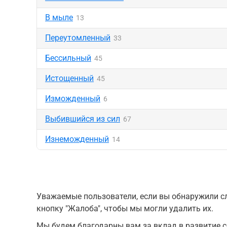
В мыле
13
Переутомленный
33
Бессильный
45
Истощенный
45
Изможденный
6
Выбившийся из сил
67
Изнеможденный
14
Уважаемые пользователи, если вы обнаружили сл
кнопку "Жалоба", чтобы мы могли удалить их.
Мы будем благодарны вам за вклад в развитие с