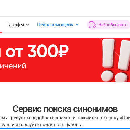
Тарифы
Нейропомощник
НейроБлокнот
Сервис поиска синонимов
рому требуется подобрать аналог, и нажмите на кнопку «По
рупп используйте поиск по алфавиту.