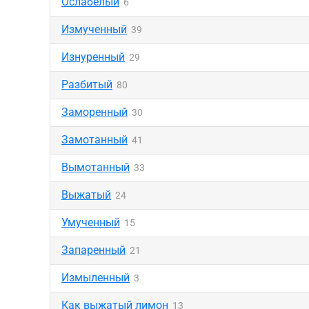
Ослабелый
6
Измученный
39
Изнуренный
29
Разбитый
80
Заморенный
30
Замотанный
41
Вымотанный
33
Выжатый
24
Умученный
15
Запаренный
21
Измыленный
3
Как выжатый лимон
13