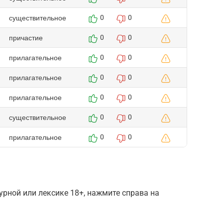
существительное
0
0
причастие
0
0
прилагательное
0
0
прилагательное
0
0
прилагательное
0
0
существительное
0
0
прилагательное
0
0
рной или лексике 18+, нажмите справа на