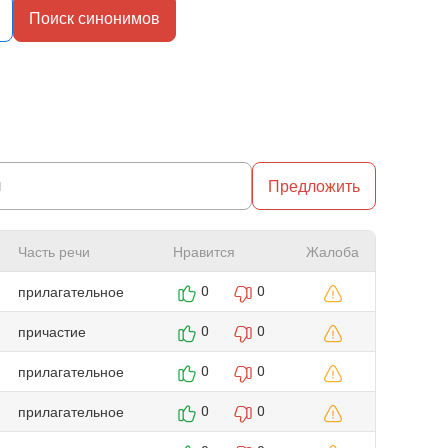
Поиск синонимов
Предложить
Часть речи
Нравится
Жалоба
прилагательное
0
0
причастие
0
0
прилагательное
0
0
прилагательное
0
0