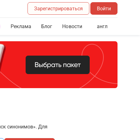
Зарегистрироваться
Войти
Реклама
Блог
англ
Новости
иск синонимов». Для