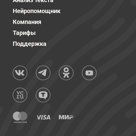
Анализ текста
Нейропомощник
Компания
Тарифы
Поддержка