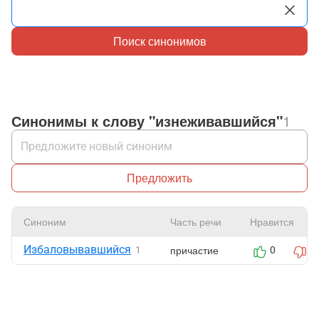
Поиск синонимов
Синонимы к слову "изнеживавшийся"
1
Предложить
Синоним
Часть речи
Нравится
Избаловывавшийся
причастие
1
0
0