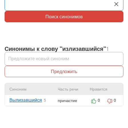
Поиск синонимов
Синонимы к слову "излизавшийся"
1
Предложить
Синоним
Часть речи
Нравится
Вылизавшийся
причастие
5
0
0