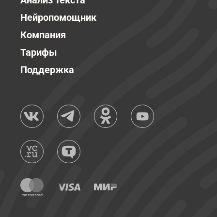
Анализ текста
Нейропомощник
Компания
Тарифы
Поддержка