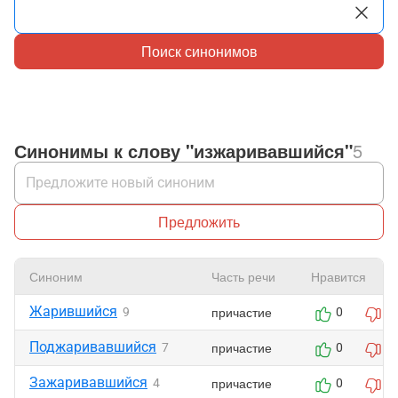
Поиск синонимов
Синонимы к слову "изжаривавшийся"
5
Предложить
Синоним
Часть речи
Нравится
Жарившийся
причастие
9
0
0
Поджаривавшийся
причастие
7
0
0
Зажаривавшийся
причастие
4
0
0