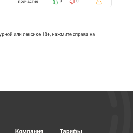
причастие
0
0
рной или лексике 18+, нажмите справа на
Компания
Тарифы