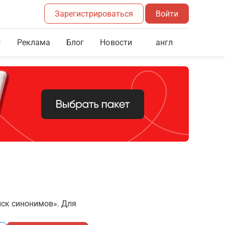
Зарегистрироваться
Войти
Реклама
Блог
англ
Новости
иск синонимов». Для