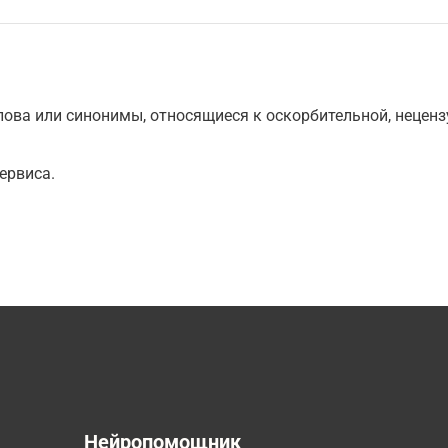
ова или синонимы, относящиеся к оскорбительной, нецензу
ервиса.
а
Нейропомощник