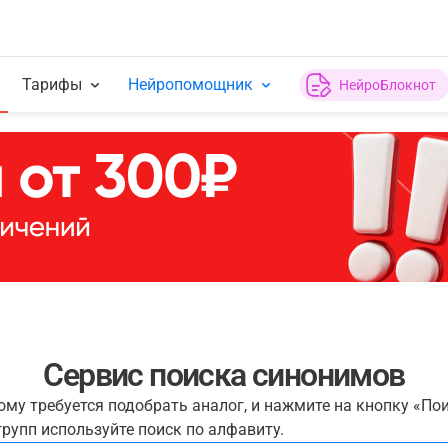
Тарифы
Нейропомощник
НейроБлокнот
Сервис поиска синонимов
рому требуется подобрать аналог, и нажмите на кнопку «По
рупп используйте поиск по алфавиту.