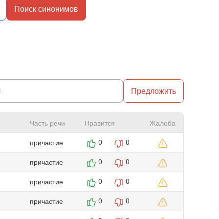
Поиск синонимов
Предложить
Часть речи
Нравится
Жалоба
причастие
0
0
причастие
0
0
причастие
0
0
причастие
0
0