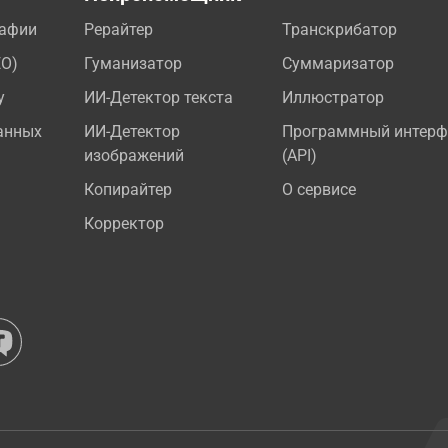
рафии
Рерайтер
Транскрибатор
EO)
Гуманизатор
Суммаризатор
у
ИИ-Детектор текста
Иллюстратор
анных
ИИ-Детектор
Программный интерф
изображений
(API)
Копирайтер
О сервисе
Корректор