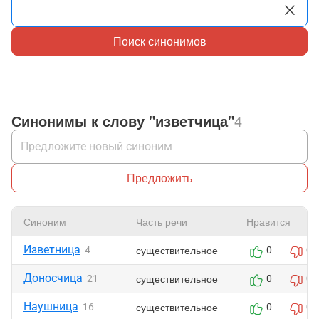
Поиск синонимов
Синонимы к слову "изветчица"
4
Предложить
Синоним
Часть речи
Нравится
Изветница
существительное
4
0
0
Доносчица
существительное
21
0
0
Наушница
существительное
16
0
0