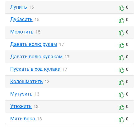
Лупить
15
0
Дубасить
15
0
Молотить
15
0
Давать волю рукам
17
0
Давать волю кулакам
17
0
Пускать в ход кулаки
17
0
Колошматить
13
0
Мутузить
13
0
Утюжить
13
0
Мять бока
13
0