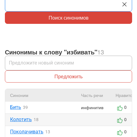
Поиск синонимов
Синонимы к слову "избивать"
13
Предложить
Синоним
Часть речи
Нравится
Бить
инфинитив
39
0
Колотить
18
0
Поколачивать
13
0