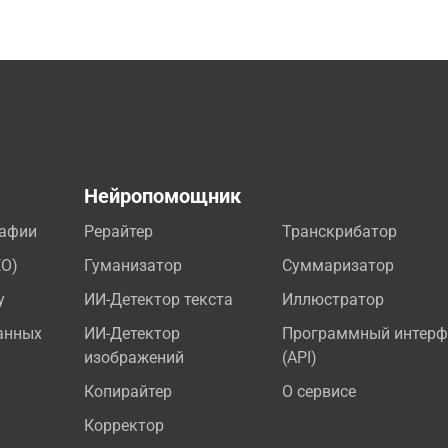
а
Нейропомощник
рафии
Рерайтер
Транскрибатор
EO)
Гуманизатор
Суммаризатор
у
ИИ-Детектор текста
Иллюстратор
анных
ИИ-Детектор
Программный интерф
изображений
(API)
Копирайтер
О сервисе
Корректор