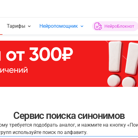
Тарифы
Нейропомощник
НейроБлокнот
Сервис поиска синонимов
рому требуется подобрать аналог, и нажмите на кнопку «По
рупп используйте поиск по алфавиту.