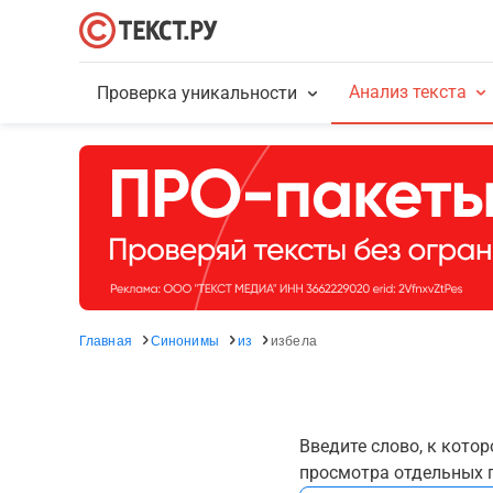
Анализ текста
Проверка уникальности
Главная
Синонимы
из
избела
Введите слово, к кото
просмотра отдельных г