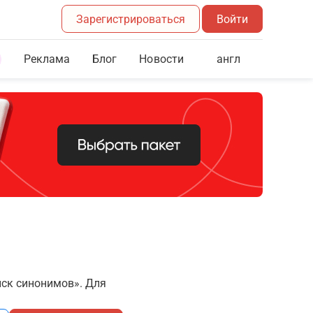
Зарегистрироваться
Войти
Реклама
Блог
англ
Новости
иск синонимов». Для