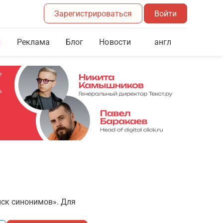
Зарегистрироваться
Войти
Реклама
Блог
англ
Новости
иск синонимов». Для