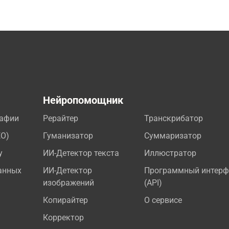
а
Нейропомощник
рафии
Рерайтер
Транскрибатор
EO)
Гуманизатор
Суммаризатор
у
ИИ-Детектор текста
Иллюстратор
анных
ИИ-Детектор
Программный интерф
изображений
(API)
Копирайтер
О сервисе
Корректор