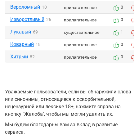
Вероломный
прилагательное
10
0
Изворотливый
прилагательное
26
0
Лукавый
существительное
69
1
Коварный
прилагательное
18
0
Хитрый
прилагательное
82
0
Уважаемые пользователи, если вы обнаружили слова
или синонимы, относящиеся к оскорбительной,
нецензурной или лексике 18+, нажмите справа на
кнопку "Жалоба", чтобы мы могли удалить их.
Мы будем благодарны вам за вклад в развитие
сервиса.