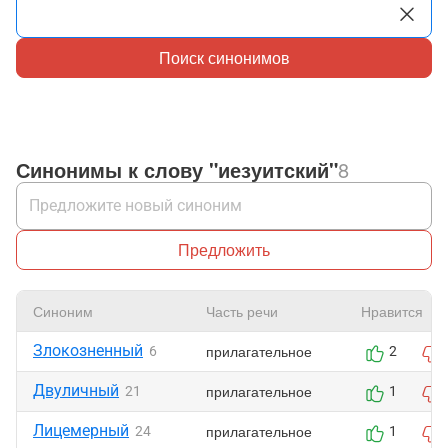
Поиск синонимов
Синонимы к слову "иезуитский"
8
Предложить
Синоним
Часть речи
Нравится
Злокозненный
прилагательное
6
2
Двуличный
прилагательное
21
1
Лицемерный
прилагательное
24
1