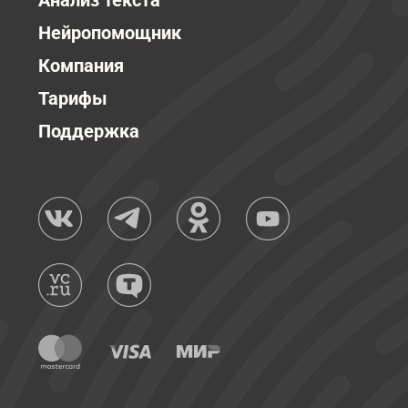
Анализ текста
Нейропомощник
Компания
Тарифы
Поддержка