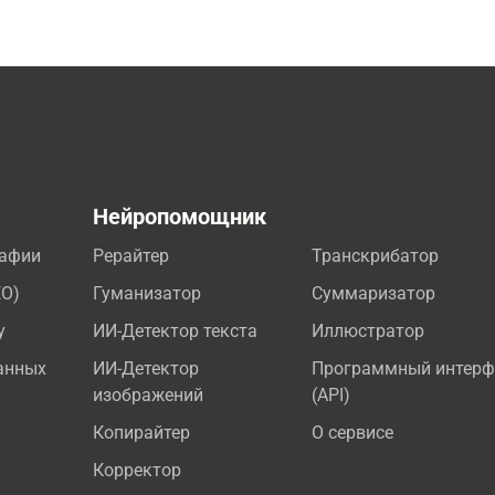
а
Нейропомощник
рафии
Рерайтер
Транскрибатор
EO)
Гуманизатор
Суммаризатор
у
ИИ-Детектор текста
Иллюстратор
анных
ИИ-Детектор
Программный интерф
изображений
(API)
Копирайтер
О сервисе
Корректор