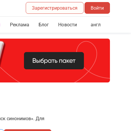
Зарегистрироваться
Войти
Реклама
Блог
англ
Новости
иск синонимов». Для