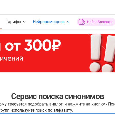
Тарифы
Нейропомощник
НейроБлокнот
Сервис поиска синонимов
рому требуется подобрать аналог, и нажмите на кнопку «По
рупп используйте поиск по алфавиту.