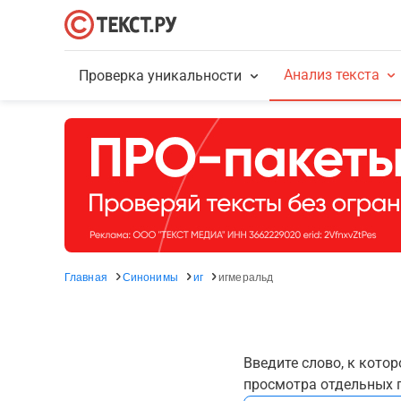
Анализ текста
Проверка уникальности
Главная
Синонимы
иг
игмеральд
Введите слово, к кото
просмотра отдельных г