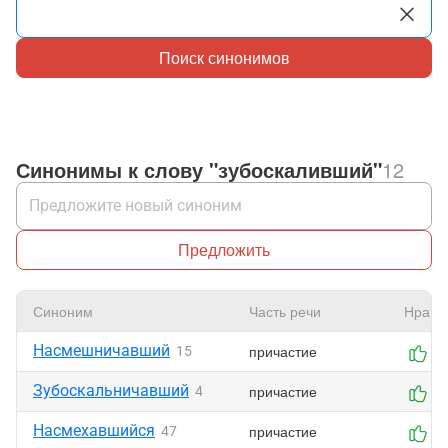
Поиск синонимов
Синонимы к слову "зубоскаливший"
12
Предложить
Синоним
Часть речи
Нрави
Насмешничавший
причастие
15
0
Зубоскальничавший
причастие
4
0
Насмехавшийся
причастие
47
0