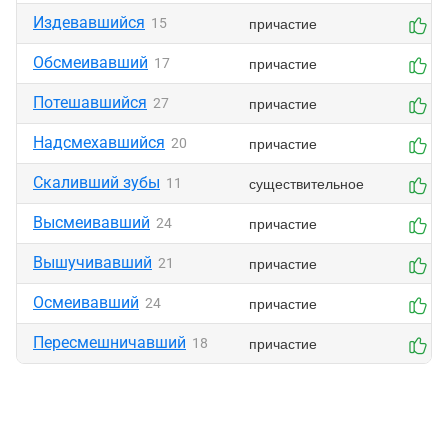
Издевавшийся
причастие
15
0
Обсмеивавший
причастие
17
0
Потешавшийся
причастие
27
0
Надсмехавшийся
причастие
20
0
Скаливший зубы
существительное
11
0
Высмеивавший
причастие
24
0
Вышучивавший
причастие
21
0
Осмеивавший
причастие
24
0
Пересмешничавший
причастие
18
0