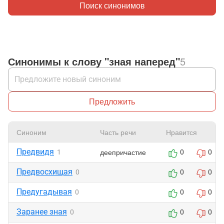
Поиск синонимов
Синонимы к слову "зная наперед"
5
Предложить
Синоним
Часть речи
Нравится
Предвидя
деепричастие
1
0
0
Предвосхищая
0
0
0
Предугадывая
0
0
0
Заранее зная
0
0
0