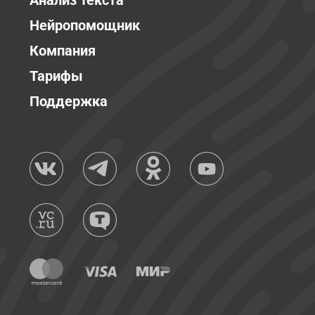
Анализ текста
Нейропомощник
Компания
Тарифы
Поддержка