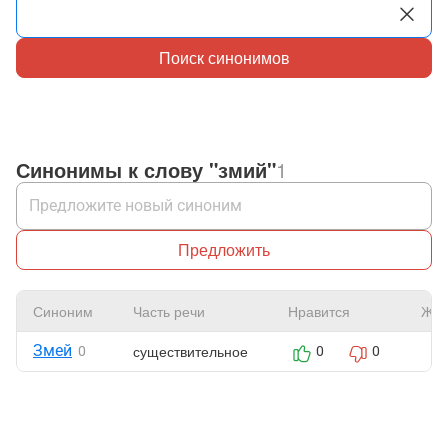
Поиск синонимов
Синонимы к слову "змий"
1
Предложить
Синоним
Часть речи
Нравится
Жал
Змей
существительное
0
0
0