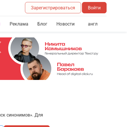
Зарегистрироваться
Войти
Реклама
Блог
англ
Новости
иск синонимов». Для