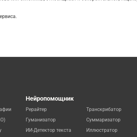
ервиса.
а
Нейропомощник
рафии
Рерайтер
Транскрибатор
EO)
Гуманизатор
Суммаризатор
у
ИИ-Детектор текста
Иллюстратор