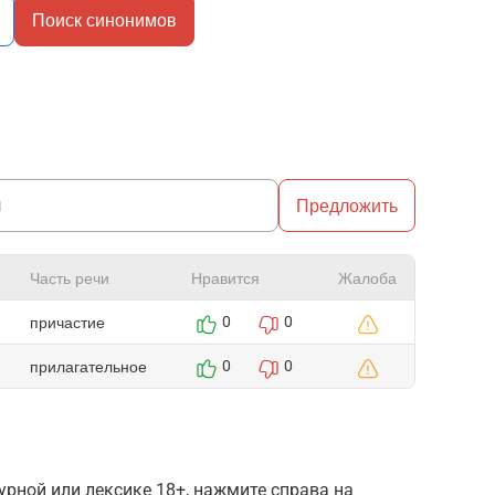
Поиск синонимов
Предложить
Часть речи
Нравится
Жалоба
причастие
0
0
прилагательное
0
0
рной или лексике 18+, нажмите справа на