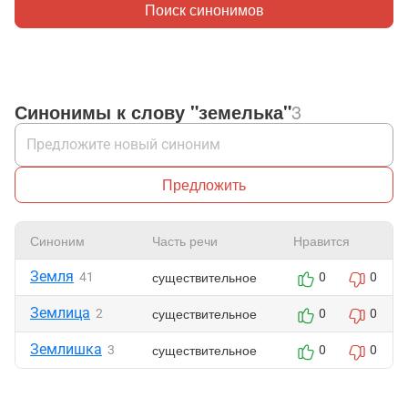
Поиск синонимов
Синонимы к слову "земелька"
3
Предложить
Синоним
Часть речи
Нравится
Земля
существительное
41
0
0
Землица
существительное
2
0
0
Землишка
существительное
3
0
0