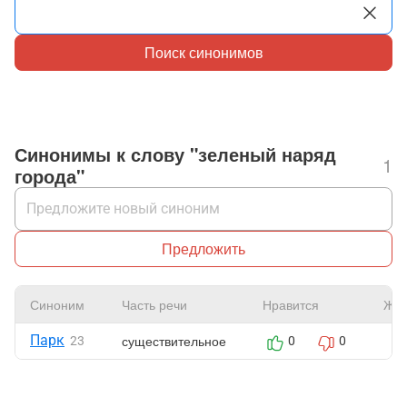
Поиск синонимов
Синонимы к слову "зеленый наряд
1
города"
Предложить
Синоним
Часть речи
Нравится
Жа
Парк
существительное
23
0
0