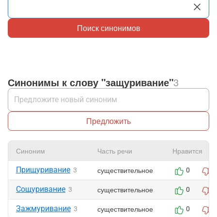
Поиск синонимов
Синонимы к слову "защуривание"
3
Предложить
Синоним
Часть речи
Нравится
Прищуривание
существительное
3
0
Сощуривание
существительное
3
0
Зажмуривание
существительное
3
0