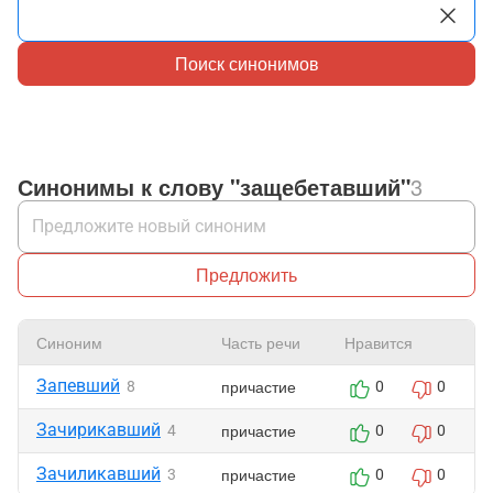
Поиск синонимов
Синонимы к слову "защебетавший"
3
Предложить
Синоним
Часть речи
Нравится
Запевший
причастие
8
0
0
Зачирикавший
причастие
4
0
0
Зачиликавший
причастие
3
0
0