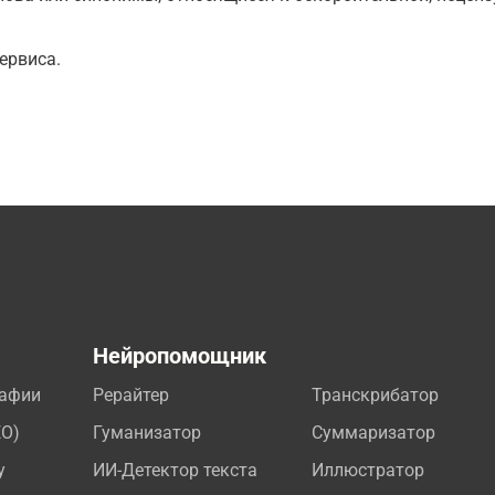
ервиса.
а
Нейропомощник
рафии
Рерайтер
Транскрибатор
EO)
Гуманизатор
Суммаризатор
у
ИИ-Детектор текста
Иллюстратор