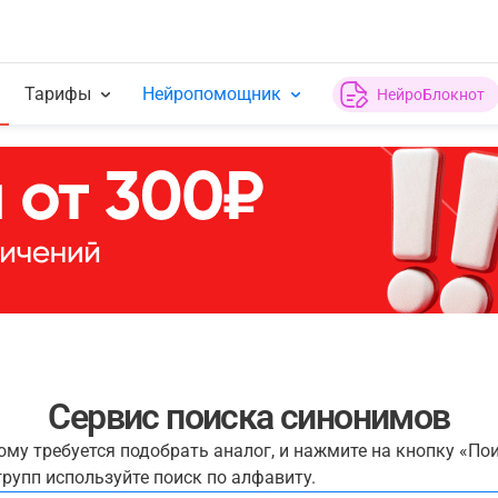
Тарифы
Нейропомощник
НейроБлокнот
Сервис поиска синонимов
рому требуется подобрать аналог, и нажмите на кнопку «По
рупп используйте поиск по алфавиту.