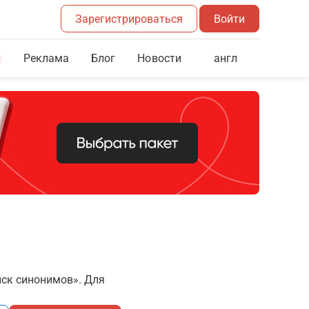
Зарегистрироваться
Войти
Реклама
Блог
англ
Новости
иск синонимов». Для